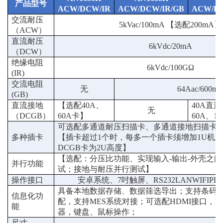
产品型号
A
CW/DCW/IR
A
CW/DCW/IR/GB
A
CW/DC
交流耐压
5k
V
ac
/
10
0
mA 【选配200mA】
（
A
CW
）
直流耐压
6
k
V
dc
/20
m
A
（
D
CW
）
绝缘电阻
6
k
V
dc
/100G
Ω
(
IR)
交流电阻
无
64
A
ac
/600
m
(
GB)
直流接地
【选配
4
0A
、
4
0A
直流
无
（
D
CGB
）
60A
卡】
6
0A
、
1
可选配多通道耐压扫描卡、多通道接地扫描卡
多种插卡
【插卡超过
1个时，每多一个插卡须增加1U机箱高
DCGB卡为2U高度】
【选配：分压比功能、实现输入
-输出-外壳之
并行功能
试；接地与耐压并行测试】
操作接口
安卓系统、
7
吋触屏、
R
S232LANW
IFI
PL
具备本地数据存储、数据筛选导出；支持条码
信息化功
配，支持
MES系统对接；可选配HDMI接口，
能
器，键盘、鼠标操作；
尺寸