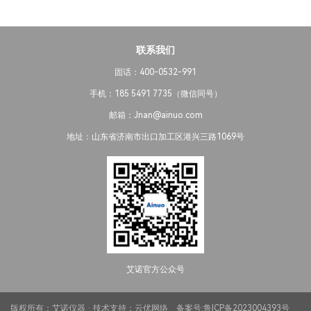
联系我们
固话：400-0532-991
手机：185 5491 7735（微信同号）
邮箱：Jnan@ainuo.com
地址：山东省济南市出口加工区港兴三路1069号
艾诺官方公众号
版权所有：艾诺仪器 · 技术支持：
云优网络
备案号:
鲁ICP备2023004393号