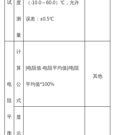
试
度
（-10.0～60.0）℃，允许
测
误差：±0.5℃
量
计
算
|电阻值-电阻平均值|/电阻
其他
电
公
平均值*100%
阻
式
平
显
衡
示