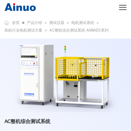
>
首页
产品介绍
测试仪器
电机测试系统
>
>
>
风机行业电机测试方案
AC整机综合测试系统 AN8AEX系列
>
AC整机综合测试系统