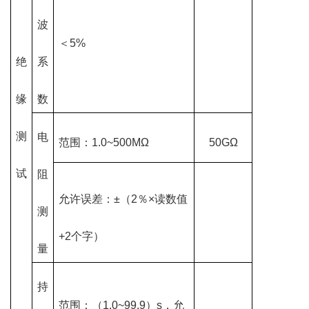
波
＜5%
绝
系
缘
数
测
电
范围：1.0~500MΩ
50GΩ
试
阻
允许误差：±（2％×读数值
测
+2个字）
量
持
范围：（1.0~99.9）s，允