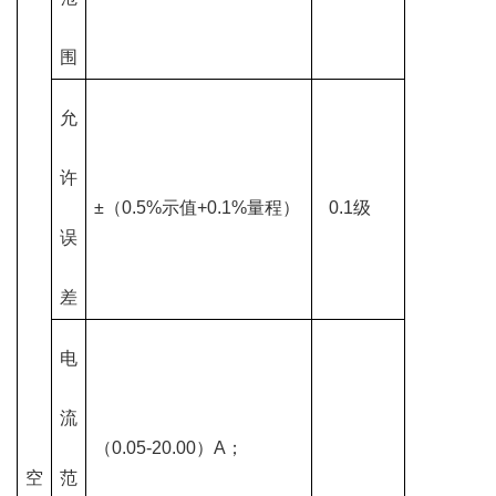
围
允
许
±（0.5%示值+0.1%量程）
0.1级
误
差
电
流
（0.05-20.00）A；
空
范