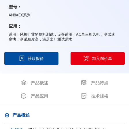
型号：
AN8AEX系列
应用：
适用于风机行业的整机测试；设备适用于AC单三相风机；测试速
度快，测试精度高，满足出厂测试需求
获取报价
加入询价单
产品概述
产品特点
产品应用
技术规格
产品概述