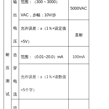
输
范围：（300 ~ 3000）
5000VAC
出
VAC，步幅：10V/步
电
允许误差：±（1％×设定值
直耐
压
+5V）
耐
击
范围：（0.01~20.0）mA
100mA
压
穿
允许误差：±（1％×读数值
测
电
+5个字）
试
流
持