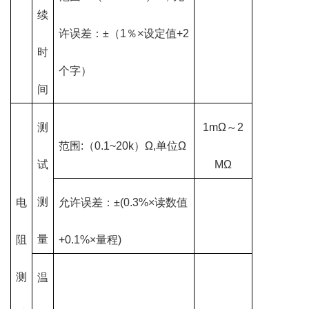
续
许误差：±（1％×设定值+2
时
个字）
间
测
1mΩ～2
范围:（0.1~20k）Ω,单位Ω
试
MΩ
测
电
允许误差：±(0.3%×读数值
量
阻
+0.1%×量程)
测
温