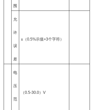
围
允
许
±（0.5%示值+3个字符）
误
差
电
压
（0.5-30.0）V
范