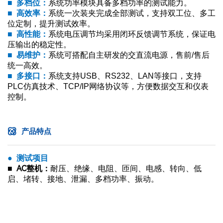
■ 多档位：
系统功率模块具备多档功率的测试能力。
■ 高效率：
系统一次装夹完成全部测试，支持双工位、多工
位定制，提升测试效率。
■ 高性能：
系统电压调节均采用闭环反馈调节系统，保证电
压输出的稳定性。
■ 易维护：
系统可搭配自主研发的交直流电源，售前/售后
统一高效。
■ 多接口：
系统支持USB、RS232、LAN等接口，支持
PLC仿真技术、TCP/IP网络协议等，方便数据交互和仪表
控制。
产品特点
● 测试项目
AC整机：
耐压、绝缘、电阻、匝间、电感、转向、低
■
启、堵转、接地、泄漏、多档功率、振动。