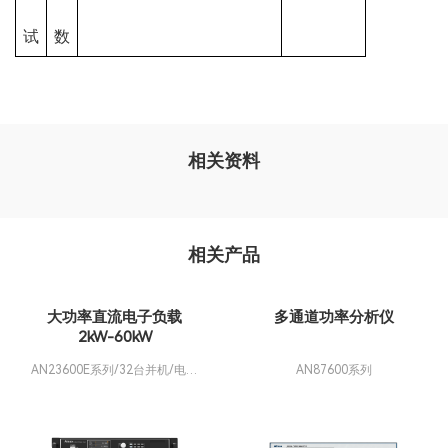
试
数
相关资料
相关产品
大功率直流电子负载
多通道功率分析仪
2kW-60kW
AN23600E系列/32台并机/电流
AN87600系列
80-76800A/功率2.3MW