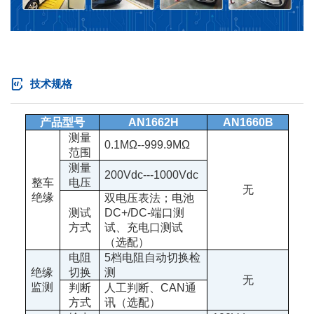
技术规格
产品型号
AN1662H
AN1660B
测量
0.1MΩ--999.9MΩ
范围
测量
200Vdc---1000Vdc
整车
电压
无
绝缘
双电压表法；电池
测试
DC+/DC-
端口测
方式
试、充电口测试
（选配）
电阻
5
档电阻自动切换检
绝缘
切换
测
无
监测
判断
人工判断、
CAN
通
方式
讯（选配）