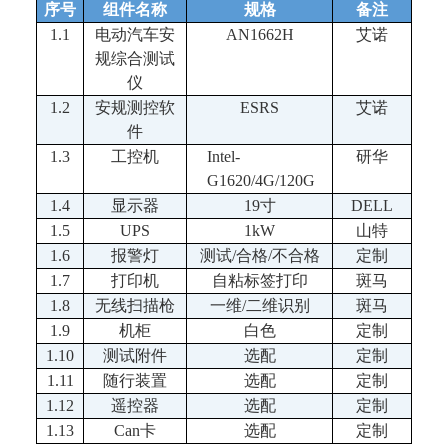
序号
组件名称
规格
备注
1.1
电动汽车安
A
N16
62H
艾诺
规综合测试
仪
1.2
安规测控软
ESRS
艾诺
件
1.3
工控机
Intel-
研华
G1620
/4G/
120G
1.4
显示器
19寸
DELL
1.5
UPS
1k
W
山特
1.6
报警灯
测试
/合格/不合格
定制
1.7
打印机
自粘标签打印
斑马
1.8
无线扫描枪
一维
/二维识别
斑马
1.9
机柜
白色
定制
1.10
测试附件
选配
定制
1
.11
随行装置
选配
定制
1
.1
2
遥控器
选配
定制
1.13
Can卡
选配
定制