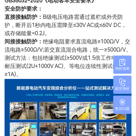
GB38032-2020《电动客车安全要求》
安全防护要求：
直接接触防护：
B级电压电路需通过遮栏或外壳防
护，断开后1秒内电压需降至≤30V AC或≤60V DC，
或存储能量<0.2J。
间接接触防护：
绝缘电阻要求直流电路≥100Ω/V，交
流电路≥500Ω/V;若交直流混合电路，统一≥500Ω/V。
测试方法：包括绝缘测试(≥500V或1.5倍工作电压)、
耐压测试(2U+1000V AC)、等电位连续性测试(电流
询价清单
≥1A)。
留言询价
售后问题