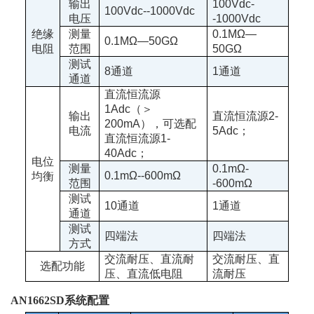
输出
100Vdc-
100Vdc--1000Vdc
电压
-1000Vdc
绝缘
测量
0.1MΩ—
0.1MΩ—50GΩ
电阻
范围
50GΩ
测试
8
通道
1
通道
通道
直流恒流源
1Adc
（＞
输出
直流恒流源
2-
200mA
），可选配
电流
5Adc
；
直流恒流源
1-
40Adc
；
电位
测量
0.1mΩ-
0.1mΩ--600mΩ
均衡
范围
-600mΩ
测试
10
通道
1
通道
通道
测试
四端法
四端法
方式
交流耐压、直流耐
交流耐压、直
选配功能
压、直流低电阻
流耐压
AN
1
662SD
系统配置